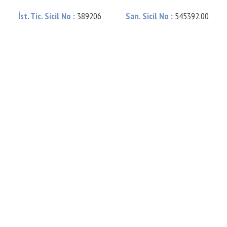
İst. Tic. Sicil No :
389206
San. Sicil No :
545392.00