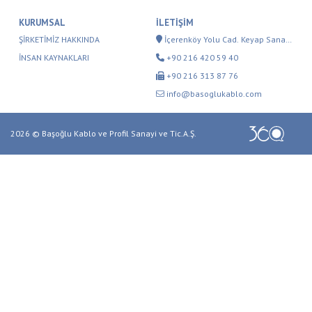
KURUMSAL
İLETİŞİM
ŞIRKETIMIZ HAKKINDA
İçerenköy Yolu Cad. Keyap Sanayi
Sitesi E-2 Blok No: 82 Yukarı
İNSAN KAYNAKLARI
+90 216 420 59 40
Dudullu 34775 İstanbul - Türkiye
+90 216 313 87 76
info@basoglukablo.com
2026 © Başoğlu Kablo ve Profil Sanayi ve Tic.A.Ş.