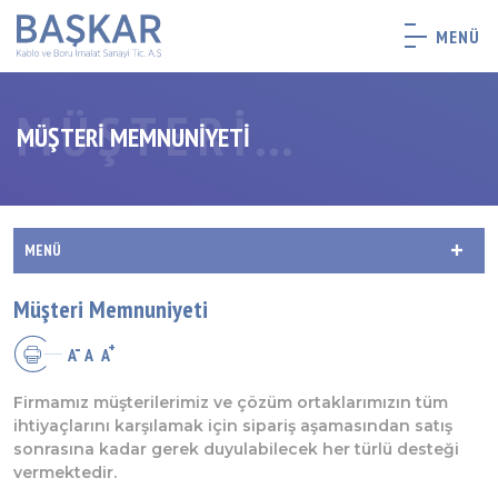
MENÜ
MÜŞTERI
MÜŞTERI MEMNUNIYETI
MEMNUNIYETI
MENÜ
KALITE POLITIKAMIZ
Müşteri Memnuniyeti
MÜŞTERI MEMNUNIYETI
A
A
A
Firmamız müşterilerimiz ve çözüm ortaklarımızın tüm
ihtiyaçlarını karşılamak için sipariş aşamasından satış
sonrasına kadar gerek duyulabilecek her türlü desteği
vermektedir.